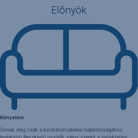
Előnyök
Kényelem
Önnek elég csak a kockázatvállalási hajlandóságához
leginkább illeszkedő modellt, igény szerint a befektetési