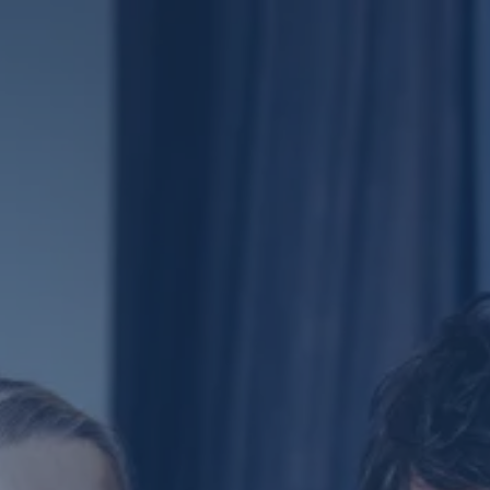
Navigáció
kihagyása
Kényelem
Aktív befektetési stratégia