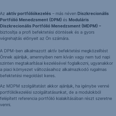
Az
aktív portfóliókezelés
– más néven
Diszkrecionális
Portfólió Menedzsment (DPM)
és
Moduláris
Diszkrecionális Portfólió Menedzsment (MDPM) –
biztosítja a profi befektetési döntések és a gyors
végrehajtás előnyeit az Ön számára.
A DPM-ben alkalmazott aktív befektetési megközelítést
Önnek ajánljuk, amennyiben nem kíván vagy nem tud napi
szinten megtakarításai kezelésével foglalkozni, ugyanakkor
a piaci környezet változásaihoz alkalmazkodó rugalmas
befektetési megoldást keres.
Az MDPM szolgáltatást akkor ajánljuk, ha igénybe venné
portfóliókezelési szolgáltatásunkat, de a modulokból
felépített referencia portfólió kialakításában részt szeretne
venni.