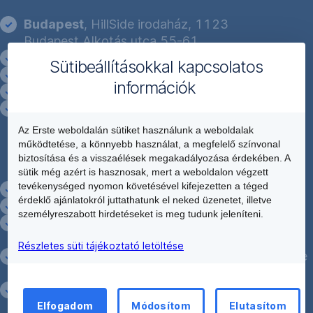
Budapest
, HillSide irodaház, 1123
Budapest Alkotás utca 55-61.
Debrecen
, 4024 Debrecen Vár utca 4.
Sütibeállításokkal kapcsolatos
Győr
, 9021 Győr Árpád út 42.
információk
Kecskemét
, 6000 Kecskemét Kisfaludy utca 5.
Miskolc
, 3530 Miskolc Bajcsy- Zsilinszky utca
1-3.
Az Erste weboldalán sütiket használunk a weboldalak
működtetése, a könnyebb használat, a megfelelő színvonal
biztosítása és a visszaélések megakadályozása érdekében. A
sütik még azért is hasznosak, mert a weboldalon végzett
tevékenységed nyomon követésével kifejezetten a téged
Pécs
, 7620 Pécs Rákóczi út 62-64.
érdeklő ajánlatokról juttathatunk el neked üzenetet, illetve
Szeged
, 6720 Szeged, Széchenyi tér 17.
személyreszabott hirdetéseket is meg tudunk jeleníteni.
Székesfehérvár
, 8000 Székesfehérvár, Palotai
út 4.
Részletes süti tájékoztató letöltése
Szombathely
, 9700 Szombathely, Mártírok tere
12.
Zalaegerszeg
, 8900 Zalaegerszeg Ispotály köz
2.
Elfogadom
Módosítom
Elutasítom