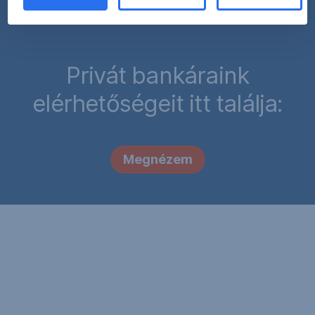
Privát bankáraink
elérhetőségeit itt találja:
Megnézem