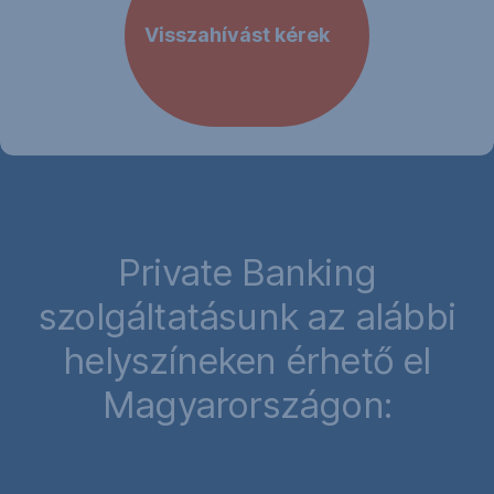
Visszahívást kérek
,
Új
ablakban
nyílik
meg
Private Banking
szolgáltatásunk az alábbi
helyszíneken érhető el
Magyarországon: