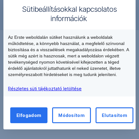
az
Sütibeállításokkal kapcsolatos
Erste
Megnézem
Privát bankáraink elérhetőségeit itt találja:
információk
,
Csoport
Új
erős,
ablakba
független
Az Erste weboldalán sütiket használunk a weboldalak
nyílik
Díjaink
működtetése, a könnyebb használat, a megfelelő színvonal
és
meg
biztosítása és a visszaélések megakadályozása érdekében. A
stabil
sütik még azért is hasznosak, mert a weboldalon végzett
banki
tevékenységed nyomon követésével kifejezetten a téged
The
háttere
érdeklő ajánlatokról juttathatunk el neked üzenetet, illetve
Banker
nyújt
személyreszabott hirdetéseket is meg tudunk jeleníteni.
díj:
biztonságot.
Részletes süti tájékoztató letöltése
Az
Legjobb
Erste
privátbank
Banknál
Kelet-
egy
Közép-
Elfogadom
Módosítom
Elutasítom
olyan
Európában
egyedülálló
2025-
divízió
ben