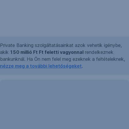
Private Banking szolgáltatásainkat azok vehetik igénybe,
akik
150 millió Ft Ft feletti vagyonnal
rendelkeznek
bankunknál. Ha Ön nem felel meg ezeknek a feltételeknek,
nézze meg a további lehetőségeket
.
Erste
Insights
2026:
Halljunk
tisztán