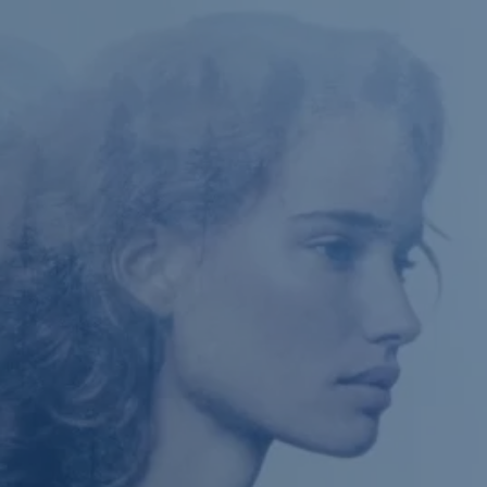
Navigáció
kihagyása